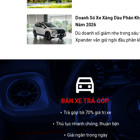
Doanh Số Xe Xăng Dầu Phân Kh
Năm 2026
Dù doanh số giảm nhẹ trong sáu 
Xpander vẫn giữ ngôi đầu phân kh
directions_car
BÁN XE TRẢ GÓP
Trả góp tới 70% giá trị xe
arrow_right
Thủ tục nhanh chóng, thuận tiện
arrow_right
Giải ngân trong ngày
arrow_right