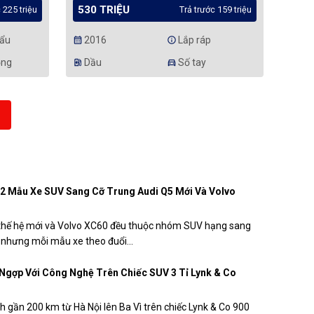
530 TRIỆU
 225 triệu
Trả trước 159 triệu
ẩu
2016
Lắp ráp
calendar_month
info
ộng
Dầu
Số tay
ev_station
directions_car
2 Mẫu Xe SUV Sang Cỡ Trung Audi Q5 Mới Và Volvo
thế hệ mới và Volvo XC60 đều thuộc nhóm SUV hạng sang
 nhưng mỗi mẫu xe theo đuổi...
Ngợp Với Công Nghệ Trên Chiếc SUV 3 Tỉ Lynk & Co
h gần 200 km từ Hà Nội lên Ba Vì trên chiếc Lynk & Co 900