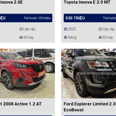
Innova 2.0E
Toyota Innova E 2.0 MT
IỆU
530 TRIỆU
Trả trước 129 triệu
Trả trước
Lắp ráp
2022
Lắp ráp
info
calendar_month
info
Số tay
Xăng
Số tay
directions_car
ev_station
directions_car
 2008 Active 1.2 AT
Ford Explorer Limited 2.3
EcoBoost