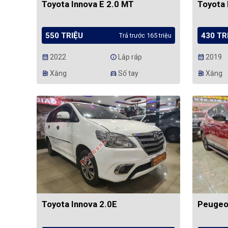
Toyota Innova E 2.0 MT
Toyota 
550 TRIỆU
430 TR
Trả trước 165 triệu
2022
Lắp ráp
2019
calendar_month
info
calendar_month
Xăng
Số tay
Xăng
ev_station
directions_car
ev_station
Toyota Innova 2.0E
Peugeot