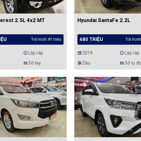
erest 2.5L 4x2 MT
Hyundai SantaFe 2.2L
IỆU
680 TRIỆU
Trả trước 81 triệu
Trả trước
Lắp ráp
2019
Lắp ráp
info
calendar_month
info
Số tay
Dầu
Số tự đ
directions_car
ev_station
directions_car