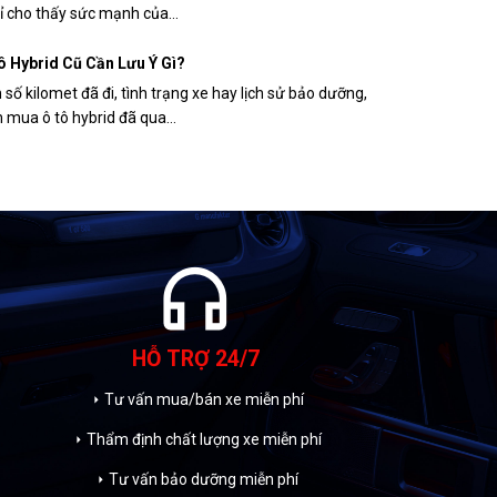
ỉ cho thấy sức mạnh của...
 Hybrid Cũ Cần Lưu Ý Gì?
số kilomet đã đi, tình trạng xe hay lịch sử bảo dưỡng,
 mua ô tô hybrid đã qua...
headphones
HỖ TRỢ 24/7
Tư vấn mua/bán xe miễn phí
arrow_right
Thẩm định chất lượng xe miễn phí
arrow_right
Tư vấn bảo dưỡng miễn phí
arrow_right