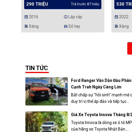
290 TRIỆU
530 TR
Trả trước 87 triệu
2016
Lắp ráp
2022
calendar_month
info
calendar_month
Xăng
Số tay
Xăng
ev_station
directions_car
ev_station
TIN TỨC
Ford Ranger Vẫn Dẫn Đầu Phân
Cạnh Trah Ngày Càng Lớn
Bất chấp sự "hồi sinh" mạnh mẽ c
duy trì vị thế áp đảo và tiếp tục...
Giá Xe Toyota Innova Tháng 8/
Toyota Innova là dòng xe ô tô MP
của hãng xe Toyota Nhật Bản....