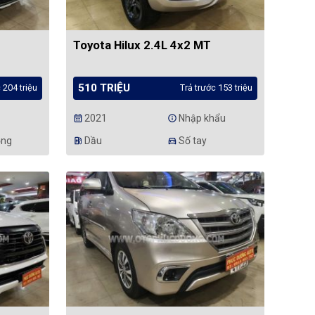
Toyota Hilux 2.4L 4x2 MT
510 TRIỆU
 204 triệu
Trả trước 153 triệu
2021
Nhập khẩu
calendar_month
info
ộng
Dầu
Số tay
ev_station
directions_car