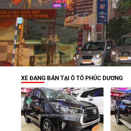
XE ĐANG BÁN TẠI Ô TÔ PHÚC DƯƠNG