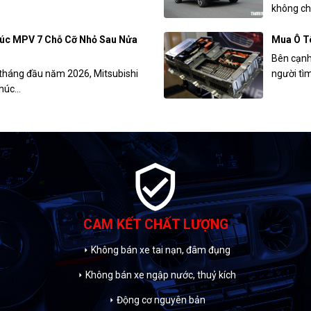
không ch
úc MPV 7 Chỗ Cỡ Nhỏ Sau Nửa
Mua Ô Tô
Bên cạnh 
tháng đầu năm 2026, Mitsubishi
người tìm
úc...
verified_user
CAM KẾT CHẤT LƯỢNG
Không bán xe tai nạn, đâm đụng
arrow_right
Không bán xe ngập nước, thuỷ kích
arrow_right
Động cơ nguyên bản
arrow_right