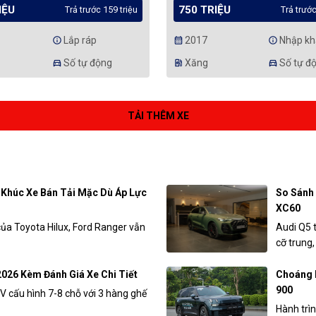
IỆU
750 TRIỆU
Trả trước 159 triệu
Trả trước
Lắp ráp
2017
Nhập kh
info
calendar_month
info
Số tự động
Xăng
Số tự đ
directions_car
ev_station
directions_car
TẢI THÊM XE
 Khúc Xe Bán Tải Mặc Dù Áp Lực
So Sánh 
XC60
ủa Toyota Hilux, Ford Ranger vẫn
Audi Q5 
cỡ trung,
2026 Kèm Đánh Giá Xe Chi Tiết
Choáng 
900
V cấu hình 7-8 chỗ với 3 hàng ghế
Hành trìn