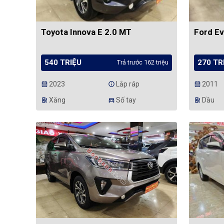
Toyota Innova E 2.0 MT
Ford Ev
540 TRIỆU
270 TR
Trả trước 162 triệu
2023
Lắp ráp
2011
calendar_month
info
calendar_month
Xăng
Số tay
Dầu
ev_station
directions_car
ev_station