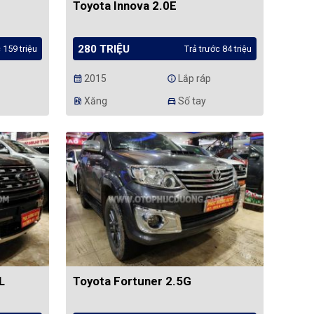
Toyota Innova 2.0E
280 TRIỆU
 159 triệu
Trả trước 84 triệu
2015
Lắp ráp
calendar_month
info
Xăng
Số tay
ev_station
directions_car
L
Toyota Fortuner 2.5G