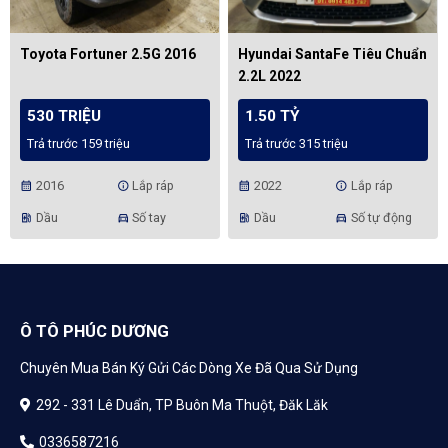
Toyota Fortuner 2.5G 2016
Hyundai SantaFe Tiêu Chuẩn
2.2L 2022
530 TRIỆU
1.50 TỶ
Trả trước 159 triệu
Trả trước 315 triệu
2016
Lắp ráp
2022
Lắp ráp
calendar_month
info
calendar_month
info
Dầu
Số tay
Dầu
Số tự động
ev_station
directions_car
ev_station
directions_car
Ô TÔ PHÚC DƯƠNG
Chuyên Mua Bán Ký Gửi Các Dòng Xe Đã Qua Sử Dụng
292 - 331 Lê Duẩn, TP Buôn Ma Thuột, Đăk Lăk
0336587216