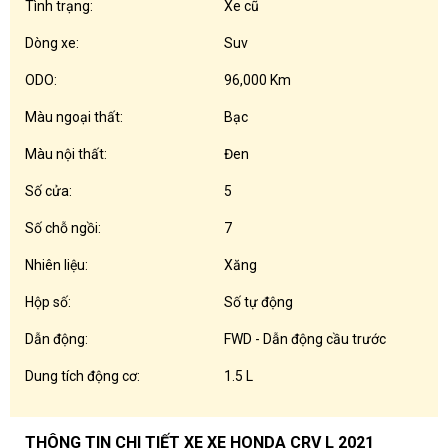
Tình trạng:
Xe cũ
Dòng xe:
Suv
ODO:
96,000 Km
Màu ngoại thất:
Bạc
Màu nội thất:
Đen
Số cửa:
5
Số chỗ ngồi:
7
Nhiên liệu:
Xăng
Hộp số:
Số tự động
Dẫn động:
FWD - Dẫn động cầu trước
Dung tích động cơ:
1.5 L
THÔNG TIN CHI TIẾT XE XE HONDA CRV L 2021