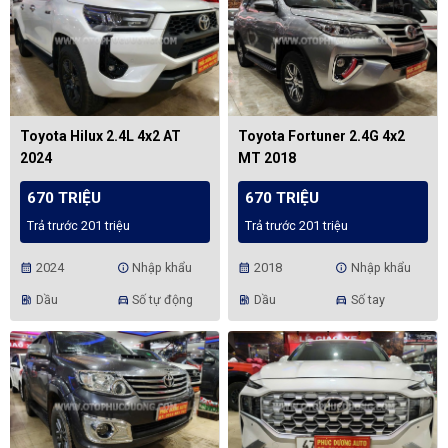
Toyota Hilux 2.4L 4x2 AT
Toyota Fortuner 2.4G 4x2
2024
MT 2018
670 TRIỆU
670 TRIỆU
Trả trước 201 triệu
Trả trước 201 triệu
2024
Nhập khẩu
2018
Nhập khẩu
calendar_month
info
calendar_month
info
Dầu
Số tự động
Dầu
Số tay
ev_station
directions_car
ev_station
directions_car