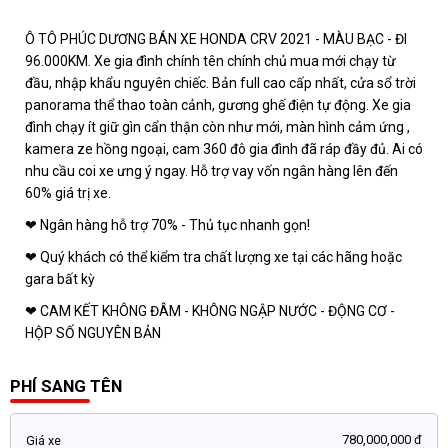
Ô TÔ PHÚC DƯƠNG BÁN XE HONDA CRV 2021 - MÀU BẠC - ĐI
96.000KM. Xe gia đình chính tên chính chủ mua mới chạy từ
đầu, nhập khẩu nguyên chiếc. Bản full cao cấp nhất, cửa sổ trời
panorama thể thao toàn cảnh, gương ghế điện tự động. Xe gia
đình chạy ít giữ gìn cẩn thận còn như mới, màn hình cảm ứng ,
kamera ze hồng ngoại, cam 360 đô gia đình đã ráp đầy đủ. Ai có
nhu cầu coi xe ưng ý ngay. Hỗ trợ vay vốn ngân hàng lên đến
60% giá trị xe.
❤ Ngân hàng hỗ trợ 70% - Thủ tục nhanh gọn!
❤ Quý khách có thể kiểm tra chất lượng xe tại các hãng hoặc
gara bất kỳ
❤ CAM KẾT KHÔNG ĐÂM - KHÔNG NGẬP NƯỚC - ĐỘNG CƠ -
HỘP SỐ NGUYÊN BẢN
PHÍ SANG TÊN
780,000,000 đ
Giá xe