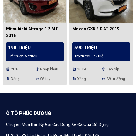
Mitsubishi Attrage 1.2 MT
Mazda CX5 2.0 AT 2019
2016
190 TRIỆU
590 TRIỆU
Trả trước 57 triệu
Trả trước 177 triệu
2016
Nhập khẩu
2019
Lắp ráp
calendar_month
info
calendar_month
info
Xăng
Số tay
Xăng
Số tự động
ev_station
directions_car
ev_station
directions_car
Ô TÔ PHÚC DƯƠNG
Chuyên Mua Bán Ký Gửi Các Dòng Xe Đã Qua Sử Dụng
292 - 331 Lê Duẩn, TP Buôn Ma Thuột, Đăk Lăk