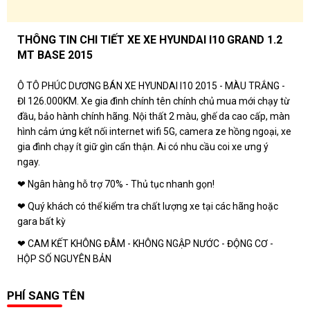
THÔNG TIN CHI TIẾT XE XE HYUNDAI I10 GRAND 1.2
MT BASE 2015
Ô TÔ PHÚC DƯƠNG BÁN XE HYUNDAI I10 2015 - MÀU TRẮNG -
ĐI 126.000KM. Xe gia đình chính tên chính chủ mua mới chạy từ
đầu, bảo hành chính hãng. Nội thất 2 màu, ghế da cao cấp, màn
hình cảm ứng kết nối internet wifi 5G, camera ze hồng ngoại, xe
gia đình chạy ít giữ gìn cẩn thận. Ai có nhu cầu coi xe ưng ý
ngay.
❤ Ngân hàng hỗ trợ 70% - Thủ tục nhanh gọn!
❤ Quý khách có thể kiểm tra chất lượng xe tại các hãng hoặc
gara bất kỳ
❤ CAM KẾT KHÔNG ĐÂM - KHÔNG NGẬP NƯỚC - ĐỘNG CƠ -
HỘP SỐ NGUYÊN BẢN
PHÍ SANG TÊN