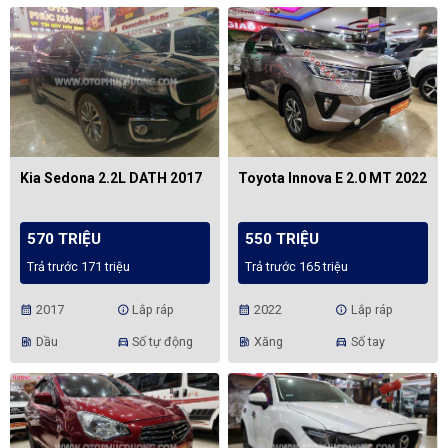
Kia Sedona 2.2L DATH 2017
Toyota Innova E 2.0 MT 2022
570 TRIỆU
550 TRIỆU
Trả trước 171 triệu
Trả trước 165 triệu
2017
Lắp ráp
2022
Lắp ráp
calendar_month
info
calendar_month
info
Dầu
Số tự động
Xăng
Số tay
ev_station
directions_car
ev_station
directions_car