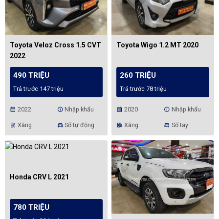
Toyota Veloz Cross 1.5 CVT
Toyota Wigo 1.2 MT 2020
2022
490 TRIỆU
260 TRIỆU
Trả trước 147 triệu
Trả trước 78 triệu
2022
Nhập khẩu
2020
Nhập khẩu
calendar_month
info
calendar_month
info
Xăng
Số tự động
Xăng
Số tay
ev_station
directions_car
ev_station
directions_car
Honda CRV L 2021
780 TRIỆU