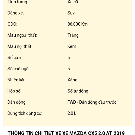
Tình trạng:
Xe cũ
Dòng xe:
Suv
ODO:
86,000 Km
Màu ngoại thất:
Trắng
Màu nội thất:
Kem
Số cửa:
5
Số chỗ ngồi:
5
Nhiên liệu:
Xăng
Hộp số:
Số tự động
Dẫn động:
FWD - Dẫn động cầu trước
Dung tích động cơ:
2.0 L
THÔNG TIN CHI TIẾT XE XE MAZDA CX5 2.0 AT 2019