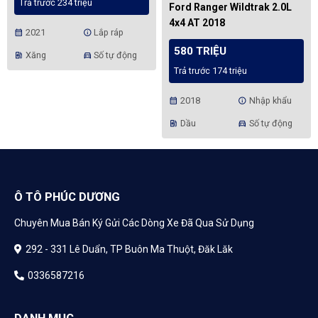
Trả trước 234 triệu
Ford Ranger Wildtrak 2.0L
4x4 AT 2018
2021
Lắp ráp
calendar_month
info
580 TRIỆU
Xăng
Số tự động
ev_station
directions_car
Trả trước 174 triệu
2018
Nhập khẩu
calendar_month
info
Dầu
Số tự động
ev_station
directions_car
Ô TÔ PHÚC DƯƠNG
Chuyên Mua Bán Ký Gửi Các Dòng Xe Đã Qua Sử Dụng
292 - 331 Lê Duẩn, TP Buôn Ma Thuột, Đăk Lăk
0336587216