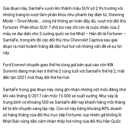
Giai đoạn này, SantaFe vươn lên thành mẫu SUV số 2 thị trường với
những trang bị vượt tầm phân khúc như phanh tay điện tử, Steering
Mode – Drive Mode,… cùng hệ thống an toàn đầy đủ, vượt trội đối thủ
Fortuner. Phân khúc SUV 7 chỗ lúc này chỉ còn là cuộc chiếc của 2
mẫu xe đại diện cho 2 cường quốc xe hơi Nhật – Hàn đó là Fortuner –
SantaFe, trong khi đó các đối thủ như Chevrolet Captiva sau giai
đoạn ra mắt hoành tráng đã dần hụt hơi với những vấn đề về sự tin
cậy.
Ford Everest chuyển giao thế hệ cùng giá bán quá cao còn KIA
Sorento đang mắc kẹt ở thế hệ 2 cùng tuổi với SantaFe thế hệ 2, mãi
đến tận 2021 mới thay đổi thế hệ mới.
SantaFe trong giai đoạn này cũng ghi nhận những cột mốc đáng nhớ
khi vào tháng 5/2017 cán mốc 15.000 xe xuất xưởng. Như vậy là
trung bình có khoảng 500 xe SantaFe đến tay khách hàng mỗi tháng
kể từ khi chuyển sang lắp ráp. Con số này bằng khoảng 80% doanh
số hàng tháng của đối thủ trực tiếp Fortuner, tuy nhiên gã khổng lồ
Nhật Bản cũng dần cảm nhận thấy hơi nóng của đối thủ Hàn Quốc.