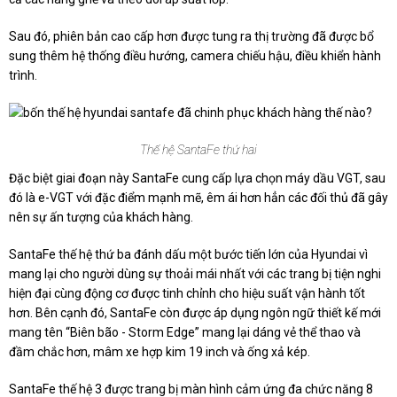
Sau đó, phiên bản cao cấp hơn được tung ra thị trường đã được bổ
sung thêm hệ thống điều hướng, camera chiếu hậu, điều khiển hành
trình.
Thế hệ SantaFe thứ hai
Đặc biệt giai đoạn này SantaFe cung cấp lựa chọn máy dầu VGT, sau
đó là e-VGT với đặc điểm mạnh mẽ, êm ái hơn hẳn các đối thủ đã gây
nên sự ấn tượng của khách hàng.
SantaFe thế hệ thứ ba đánh dấu một bước tiến lớn của Hyundai vì
mang lại cho người dùng sự thoải mái nhất với các trang bị tiện nghi
hiện đại cùng động cơ được tinh chỉnh cho hiệu suất vận hành tốt
hơn. Bên cạnh đó, SantaFe còn được áp dụng ngôn ngữ thiết kế mới
mang tên “Biên bão - Storm Edge” mang lại dáng vẻ thể thao và
đầm chắc hơn, mâm xe hợp kim 19 inch và ống xả kép.
SantaFe thế hệ 3 được trang bị màn hình cảm ứng đa chức năng 8