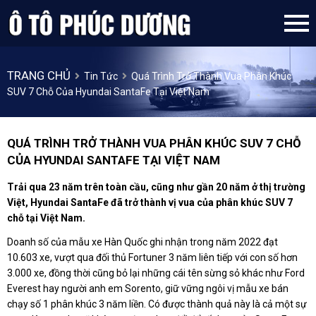
TRANG CHỦ
Tin Tức
Quá Trình Trở Thành Vua Phân Khúc
SUV 7 Chỗ Của Hyundai SantaFe Tại Việt Nam
QUÁ TRÌNH TRỞ THÀNH VUA PHÂN KHÚC SUV 7 CHỖ
CỦA HYUNDAI SANTAFE TẠI VIỆT NAM
Trải qua 23 năm trên toàn cầu, cũng như gần 20 năm ở thị trường
Việt, Hyundai SantaFe đã trở thành vị vua của phân khúc SUV 7
chỗ tại Việt Nam.
Doanh số của mẫu xe Hàn Quốc ghi nhận trong năm 2022 đạt
10.603 xe, vượt qua đối thủ Fortuner 3 năm liên tiếp với con số hơn
3.000 xe, đồng thời cũng bỏ lại những cái tên sừng sỏ khác như Ford
Everest hay người anh em Sorento, giữ vững ngôi vị mẫu xe bán
chạy số 1 phân khúc 3 năm liền. Có được thành quả này là cả một sự