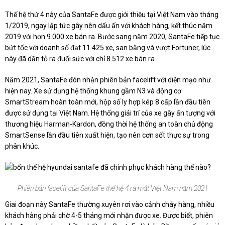
Thế hệ thứ 4 này của SantaFe được giới thiệu tại Việt Nam vào tháng
1/2019, ngay lập tức gây nên dấu ấn với khách hàng, kết thúc năm
2019 với hơn 9.000 xe bán ra. Bước sang năm 2020, SantaFe tiếp tục
bứt tốc với doanh số đạt 11.425 xe, san bằng và vượt Fortuner, lúc
này đã dần tỏ ra đuối sức với chỉ 8.512 xe bán ra.
Năm 2021, SantaFe đón nhận phiên bản facelift với diện mạo như
hiện nay. Xe sử dụng hệ thống khung gầm N3 và động cơ
SmartStream hoàn toàn mới, hộp số ly hợp kép 8 cấp lần đầu tiên
được sử dụng tại Việt Nam. Hệ thống giải trí của xe gây ấn tượng với
thương hiệu Harman-Kardon, đồng thời hệ thống an toàn chủ động
SmartSense lần đầu tiên xuất hiện, tạo nên cơn sốt thực sự trong
phân khúc.
Phiên bản facelift của SantaFe thế hệ 4 ra mắt Việt Nam năm 2021
Giai đoạn này SantaFe thường xuyên rơi vào cảnh cháy hàng, nhiều
khách hàng phải chờ 4-5 tháng mới nhận được xe. Được biết, phiên