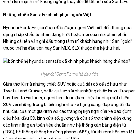
vươn lên mạnh mẽ không ngừng thay đổi để tốt hơn của SantaFe.
Những chiếc SantaFe chinh phục người Việt
Hyundai SantaFe giai đoạn đầu được người Việt biết đến thông qua
dạng nhập khẩu tư nhân dạng lướt hoặc mới qua nhà phân phối.
Những cái tên vẫn ghi dấu trong tâm trí khách hàng như San “gold”
thuộc thế hệ đầu tiên hay San MLX, SLX thuộc thế hệ thứ hai.
Hyundai SantaFe thế hệ đầu tiên
Giữa thời kì mà những chiếc SUV hoặc quá đắt đỏ để sở hữu như
Toyota Land Cruiser, hoặc quá sơ sài như những chiếc Isuzu Trooper
hay Toyota Fortuner, người tiêu dùng được thừa hưởng một chiếc
SUV với những trang bị tiện nghi như xe hạng sang, đáp ứng tối đa
nhu cầu của một gia đình với các trang bị tiện nghi của xe bao gồm:
điều hòa, đầu CD, kính cửa sổ, gương và cửa sổ trời chỉnh điện cùng
các tính năng an toàn tiêu chuẩn như hệ thống cân bằng điện tử
(ESC), hệ thống chống bó cứng phanh (ABS), túi khí rèm bên cho tất
cả các hàng ghế và theo dõi áp suất lốp.