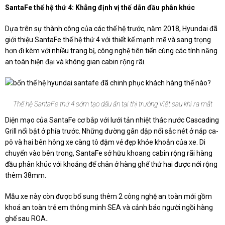
SantaFe thế hệ thứ 4: Khẳng định vị thế dẫn đầu phân khúc
Dựa trên sự thành công của các thế hệ trước, năm 2018, Hyundai đã
giới thiệu SantaFe thế hệ thứ 4 với thiết kế mạnh mẽ và sang trọng
hơn đi kèm với nhiều trang bị, công nghệ tiên tiến cùng các tính năng
an toàn hiện đại và không gian cabin rộng rãi.
Thế hệ SantaFe thứ 4 sớm tạo dấu ấn tại thị trường Việt sau khi ra mắt
Diện mạo của SantaFe cơ bắp với lưới tản nhiệt thác nước Cascading
Grill nổi bật ở phía trước. Những đường gân dập nổi sắc nét ở nắp ca-
pô và hai bên hông xe càng tô đậm vẻ đẹp khỏe khoắn của xe. Di
chuyển vào bên trong, SantaFe sở hữu khoang cabin rộng rãi hàng
đầu phân khúc với khoảng để chân ở hàng ghế thứ hai được nới rộng
thêm 38mm.
Mẫu xe này còn được bổ sung thêm 2 công nghệ an toàn mới gồm
khoá an toàn trẻ em thông minh SEA và cảnh báo người ngồi hàng
ghế sau ROA..