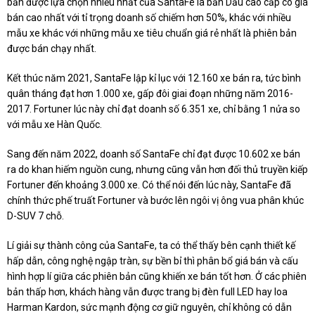
bản được lựa chọn nhiều nhất của SantaFe là bản Dầu cao cấp có giá
bán cao nhất với tỉ trọng doanh số chiếm hơn 50%, khác với nhiều
mẫu xe khác với những mẫu xe tiêu chuẩn giá rẻ nhất là phiên bản
được bán chạy nhất.
Kết thúc năm 2021, SantaFe lập kỉ lục với 12.160 xe bán ra, tức bình
quân tháng đạt hơn 1.000 xe, gấp đôi giai đoạn những năm 2016-
2017. Fortuner lúc này chỉ đạt doanh số 6.351 xe, chỉ bằng 1 nửa so
với mẫu xe Hàn Quốc.
Sang đến năm 2022, doanh số SantaFe chỉ đạt được 10.602 xe bán
ra do khan hiếm nguồn cung, nhưng cũng vẫn hơn đối thủ truyền kiếp
Fortuner đến khoảng 3.000 xe. Có thể nói đến lúc này, SantaFe đã
chính thức phế truất Fortuner và bước lên ngôi vị ông vua phân khúc
D-SUV 7 chỗ.
Lí giải sự thành công của SantaFe, ta có thể thấy bên cạnh thiết kế
hấp dẫn, công nghệ ngập tràn, sự bền bỉ thì phân bổ giá bán và cấu
hình hợp lí giữa các phiên bản cũng khiến xe bán tốt hơn. Ở các phiên
bản thấp hơn, khách hàng vẫn được trang bị đèn full LED hay loa
Harman Kardon, sức mạnh động cơ giữ nguyên, chỉ không có dẫn