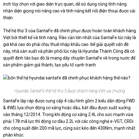
inch tùy chọn với giao diện trực quan, dễ sử dụng cùng tính năng
nhận diện giọng nói nâng cao và tính năng kết nối điện thoại được cải
thiện.
Thế hệ thứ 3 của SantaFe đã chinh phục được hoàn toàn khách hàng
Việt bởi thiết kế và tính năng. Rào cản lớn nhất của SantaFe lúc này là
giá khá cao do phải chịu thuế nhập khẩu cao. Để giải quyết vấn đề
này, nhà sản xuất và phân phối lúc này là Hyundai Thành Công đã có
quyết định táo bạo đó là mang dây chuyền SantaFe về trong nước để
sản phẩm giảm giá thành, tạo yếu tố cạnh tranh.
Hyundai SantaFe thế hệ thứ 3 được khách hàng Việt ưa chuộng
SantaFe lắp ráp được cung cấp 4 cấu hình gồm 2 kiểu dẫn động FWD
& 4WD, lựa chọn động cơ xăng hoặc dầu, bắt đầu được xuất xưởng
vào tháng 12/2014. Trong khi động cơ xăng 2.4L cho sức mạnh vừa
phải 178 mã lực thì động cơ dầu 2.2L với các công nghệ e-VGT, CRDi
cho công suất đến 200 mã lực, cùng sức kéo đến 430Nm, mạnh nhất
phân khúc.