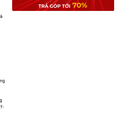
và
áng
ng
ff-