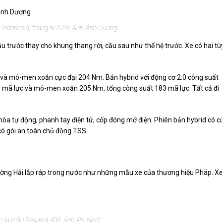
m Indonesia, tháng 8/2023. Ảnh: Ánh Dương
 trước thay cho khung thang rời, cầu sau như thế hệ trước. Xe có hai tù
c và mô-men xoắn cực đại 204 Nm. Bản hybrid với động cơ 2.0 công suất
mã lực và mô-men xoắn 205 Nm, tổng công suất 183 mã lực. Tất cả đi
hòa tự động, phanh tay điện tử, cốp đóng mở điện. Phiên bản hybrid có 
 có gói an toàn chủ động TSS.
rường Hải lắp ráp trong nước như những mẫu xe của thương hiệu Pháp. X
 của mẫu Peugeot 408. Ảnh: Peugeot