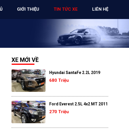
Ủ
GIỚI THIỆU
TIN TỨC XE
LIÊN HỆ
XE MỚI VỀ
.
Hyundai SantaFe 2.2L 2019
680 Triệu
Ford Everest 2.5L 4x2 MT 2011
270 Triệu