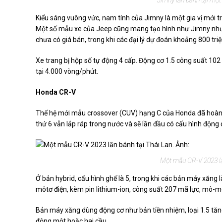
Kiểu sáng vuông vức, nam tính của Jimny là một gia vị mới tr
Một số mẫu xe của Jeep cũng mang tạo hình như Jimny nhưng
chưa có giá bán, trong khi các đại lý dự đoán khoảng 800 tri
Xe trang bị hộp số tự động 4 cấp. Động cơ 1.5 công suất 1
tại 4.000 vòng/phút.
Honda CR-V
Thế hệ mới mẫu crossover (CUV) hạng C của Honda đã hoàn t
thứ 6 vẫn lắp ráp trong nước và sẽ lần đầu có cấu hình động 
Một mẫu CR-V 2023 lăn
Ở bản hybrid, cấu hình ghế là 5, trong khi các bản máy xăng
môtơ điện, kèm pin lithium-ion, công suất 207 mã lực, mô-
Bản máy xăng dùng động cơ như bản tiền nhiệm, loại 1.5 t
động một hoặc hai cầu.