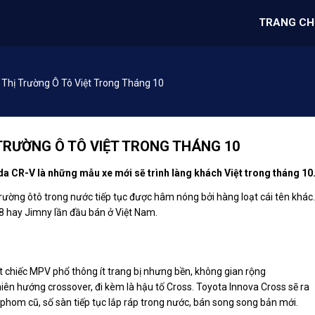
TRANG CH
Thị Trường Ô Tô Việt Trong Tháng 10
TRƯỜNG Ô TÔ VIỆT TRONG THÁNG 10
 CR-V là những mẫu xe mới sẽ trình làng khách Việt trong tháng 10
rường ôtô trong nước tiếp tục được hâm nóng bởi hàng loạt cái tên khác.
 hay Jimny lần đầu bán ở Việt Nam.
 chiếc MPV phổ thông ít trang bị nhưng bền, không gian rộng
 thiên hướng crossover, đi kèm là hậu tố Cross. Toyota Innova Cross sẽ ra
hom cũ, số sàn tiếp tục lắp ráp trong nước, bán song song bản mới.