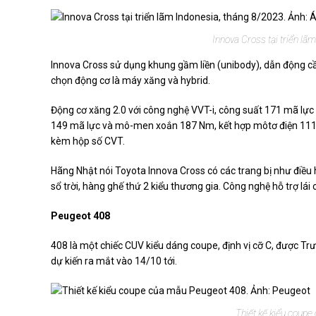
Innova Cross tại triển lã
Innova Cross sử dụng khung gầm liền (unibody), dẫn động cầu
chọn động cơ là máy xăng và hybrid.
Động cơ xăng 2.0 với công nghệ VVT-i, công suất 171 mã lự
149 mã lực và mô-men xoắn 187 Nm, kết hợp môtơ điện 111 
kèm hộp số CVT.
Hãng Nhật nói Toyota Innova Cross có các trang bị như điều 
sổ trời, hàng ghế thứ 2 kiểu thương gia. Công nghệ hỗ trợ lái
Peugeot 408
408 là một chiếc CUV kiểu dáng coupe, định vị cỡ C, được T
dự kiến ra mắt vào 14/10 tới.
Thiết kế kiểu coupe