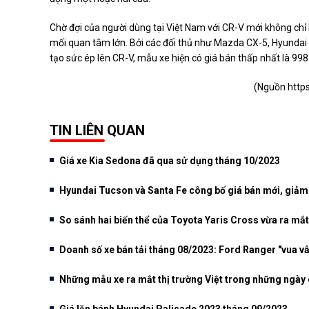
Chờ đợi của người dùng tại Việt Nam với CR-V mới không chỉ 
mối quan tâm lớn. Bởi các đối thủ như Mazda CX-5, Hyundai
tạo sức ép lên CR-V, mẫu xe hiện có giá bán thấp nhất là 998
(Nguồn
http
TIN LIÊN QUAN
Giá xe Kia Sedona đã qua sử dụng tháng 10/2023
Hyundai Tucson và Santa Fe công bố giá bán mới, giảm
So sánh hai biến thể của Toyota Yaris Cross vừa ra mắt
Doanh số xe bán tải tháng 08/2023: Ford Ranger "vua v
Những mẫu xe ra mắt thị trường Việt trong những ngày 
Giá lăn bánh Hyundai Palisade 2023 tháng 09/2023