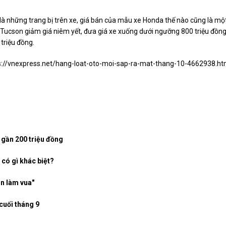
là những trang bị trên xe, giá bán của mẫu xe Honda thế nào cũng là mộ
 Tucson giảm giá niêm yết, đưa giá xe xuống dưới ngưỡng 800 triệu đồn
 triệu đồng.
s://vnexpress.net/hang-loat-oto-moi-sap-ra-mat-thang-10-4662938.ht
 gần 200 triệu đồng
 có gì khác biệt?
ẫn làm vua"
cuối tháng 9