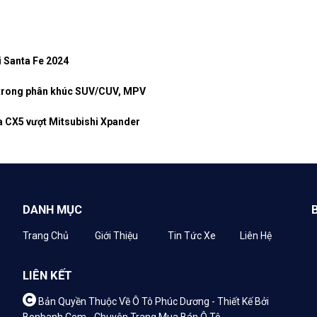
i Santa Fe 2024
u trong phân khúc SUV/CUV, MPV
da CX5 vượt Mitsubishi Xpander
DANH MỤC
Trang Chủ
Giới Thiệu
Tin Tức Xe
Liên Hệ
LIÊN KẾT
Bản Quyền Thuộc Về Ô Tô Phúc Dương -
Thiết Kế Bởi