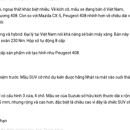
 ngoại thất khác biệt nhiều. Về kích cỡ, mẫu xe đang bán ở Việt Nam,
đương 408. Còn so với Mazda CX-5, Peugeot 408 nhỉnh hơn về chiều dài 
ôi.
g và hybrid. Đại lý tại Việt Nam nói khả năng sẽ bán máy xăng. Bản này
n xoắn 230 Nm. Hộp số tự động 8 cấp.
cấp sản phẩm với tạo hình như Peugeot 408.
ghiệm trước. Mẫu SUV cỡ nhỏ dự kiến được hãng Nhật ra mắt vào cuối th
có cấu hình 3 cửa, 4 chỗ. Mẫu xe của Suzuki sở hữu kích thước dài x rộ
 mm, nhưng rộng và cao hơn, đặc biệt là chiều cao vì đây là chiếc SUV o
 địa điểm ở Đồng Nai. Ảnh: Thành Nhạn