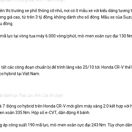
ên thị trường xe phổ thông cỡ nhỏ, nơi có ít mẫu xe với kiểu dáng tương t
 giá cao, từ trên 3 tỷ đồng, không dành cho số đông. Mẫu xe của Suzu
ệu đồng.
02 mã lực tại vòng tua máy 6.000 vòng/phút, mô-men xoắn cực đại 130 N
ất các công đoạn chuẩn bị để trình làng vào 25/10 tới. Honda CR-V thế
cơ hybrid tại Việt Nam.
 bánh tại Thái Lan. Ảnh: Car All Style
 là 7. Động cơ hybrid trên Honda CR-V mới gồm máy xăng 2.0 kết hợp với 
men xoắn 335 Nm. Hộp số e-CVT, dẫn động 4 bánh.
ăng áp công suất 190 mã lực, mô-men xoắn cực đại 243 Nm. Tùy chọn dẫ