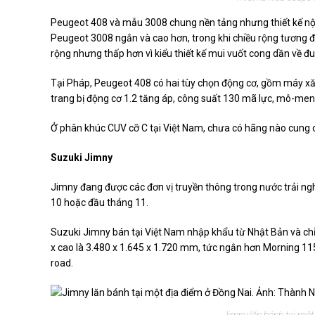
Peugeot 408 và mẫu 3008 chung nền tảng nhưng thiết kế nội,
Peugeot 3008 ngắn và cao hơn, trong khi chiều rộng tương 
rộng nhưng thấp hơn vì kiểu thiết kế mui vuốt cong dần về đu
Tại Pháp, Peugeot 408 có hai tùy chọn động cơ, gồm máy xăn
trang bị động cơ 1.2 tăng áp, công suất 130 mã lực, mô-me
Ở phân khúc CUV cỡ C tại Việt Nam, chưa có hãng nào cung 
Suzuki Jimny
Jimny đang được các đơn vị truyền thông trong nước trải n
10 hoặc đầu tháng 11.
Suzuki Jimny bán tại Việt Nam nhập khẩu từ Nhật Bản và chỉ 
x cao là 3.480 x 1.645 x 1.720 mm, tức ngắn hơn Morning 115
road.
Jimny lăn bánh tại một