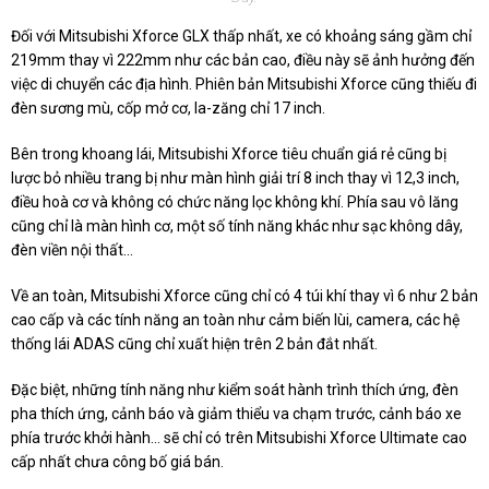
Đối với Mitsubishi Xforce GLX thấp nhất, xe có khoảng sáng gầm chỉ
219mm thay vì 222mm như các bản cao, điều này sẽ ảnh hưởng đến
việc di chuyển các địa hình. Phiên bản Mitsubishi Xforce cũng thiếu đi
đèn sương mù, cốp mở cơ, la-zăng chỉ 17 inch.
Bên trong khoang lái, Mitsubishi Xforce tiêu chuẩn giá rẻ cũng bị
lược bỏ nhiều trang bị như màn hình giải trí 8 inch thay vì 12,3 inch,
điều hoà cơ và không có chức năng lọc không khí. Phía sau vô lăng
cũng chỉ là màn hình cơ, một số tính năng khác như sạc không dây,
đèn viền nội thất...
Về an toàn, Mitsubishi Xforce cũng chỉ có 4 túi khí thay vì 6 như 2 bản
cao cấp và các tính năng an toàn như cảm biến lùi, camera, các hệ
thống lái ADAS cũng chỉ xuất hiện trên 2 bản đắt nhất.
Đặc biệt, những tính năng như kiểm soát hành trình thích ứng, đèn
pha thích ứng, cảnh báo và giảm thiểu va chạm trước, cảnh báo xe
phía trước khởi hành... sẽ chỉ có trên Mitsubishi Xforce Ultimate cao
cấp nhất chưa công bố giá bán.