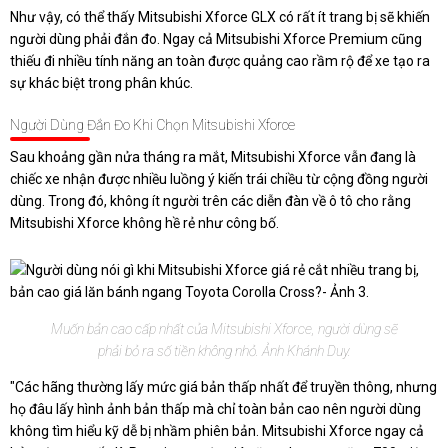
Như vậy, có thể thấy Mitsubishi Xforce GLX có rất ít trang bị sẽ khiến
người dùng phải đắn đo. Ngay cả Mitsubishi Xforce Premium cũng
thiếu đi nhiều tính năng an toàn được quảng cao rầm rộ để xe tạo ra
sự khác biệt trong phân khúc.
Người Dùng Đắn Đo Khi Chọn Mitsubishi Xforce
Sau khoảng gần nửa tháng ra mắt, Mitsubishi Xforce vẫn đang là
chiếc xe nhận được nhiều luồng ý kiến trái chiều từ cộng đồng người
dùng. Trong đó, không ít người trên các diễn đàn về ô tô cho rằng
Mitsubishi Xforce không hề rẻ như công bố.
Muốn bản cao cấp nhất của Mitsubishi Xforce, người dùng sẽ
phải bỏ ra số tiền không nhỏ. Ảnh Khánh Duy.
"Các hãng thường lấy mức giá bản thấp nhất để truyền thông, nhưng
họ đâu lấy hình ảnh bản thấp mà chỉ toàn bản cao nên người dùng
không tìm hiểu kỹ dễ bị nhầm phiên bản. Mitsubishi Xforce ngay cả