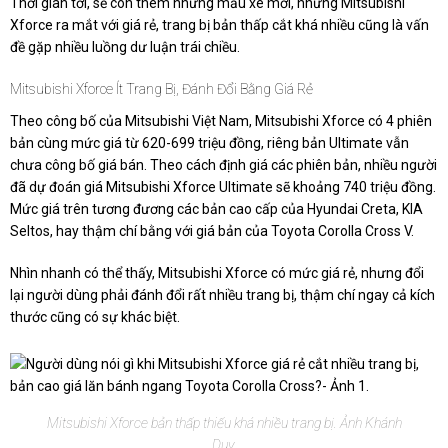
Thời gian tới, sẽ còn thêm những mẫu xe mới, nhưng Mitsubishi
Xforce ra mắt với giá rẻ, trang bị bản thấp cắt khá nhiều cũng là vấn
đề gặp nhiều luồng dư luận trái chiều.
Mitsubishi Xforce Ít Trang Bị, Đánh Đổi Bằng Giá Rẻ
Theo công bố của Mitsubishi Việt Nam, Mitsubishi Xforce có 4 phiên
bản cùng mức giá từ 620-699 triệu đồng, riêng bản Ultimate vẫn
chưa công bố giá bán. Theo cách định giá các phiên bản, nhiều người
đã dự đoán giá Mitsubishi Xforce Ultimate sẽ khoảng 740 triệu đồng.
Mức giá trên tương đương các bản cao cấp của Hyundai Creta, KIA
Seltos, hay thậm chí bằng với giá bản của Toyota Corolla Cross V.
Nhìn nhanh có thể thấy, Mitsubishi Xforce có mức giá rẻ, nhưng đổi
lại người dùng phải đánh đổi rất nhiều trang bị, thậm chí ngay cả kích
thước cũng có sự khác biệt.
Mitsubishi Xforce bản thấp thiếu khá nhiều trang bị. Ảnh Khánh
Duy.