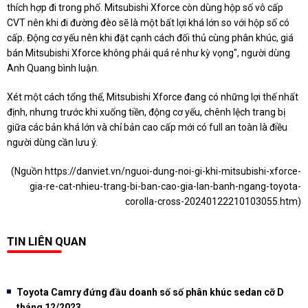
thích hợp đi trong phố. Mitsubishi Xforce còn dùng hộp số vô cấp
CVT nên khi đi đường đèo sẽ là một bất lợi khá lớn so với hộp số có
cấp. Động cơ yếu nên khi đặt cạnh cách đối thủ cùng phân khúc, giá
bán Mitsubishi Xforce không phải quá rẻ như kỳ vọng", người dùng
Anh Quang bình luận.
Xét một cách tổng thể, Mitsubishi Xforce đang có những lợi thế nhất
định, nhưng trước khi xuống tiền, động cơ yếu, chênh lệch trang bị
giữa các bản khá lớn và chỉ bản cao cấp mới có full an toàn là điều
người dùng cần lưu ý.
(Nguồn
https://danviet.vn/nguoi-dung-noi-gi-khi-mitsubishi-xforce-
gia-re-cat-nhieu-trang-bi-ban-cao-gia-lan-banh-ngang-toyota-
corolla-cross-20240122210103055.htm
)
TIN LIÊN QUAN
Toyota Camry đứng đầu doanh số số phân khúc sedan cỡ D
tháng 12/2023