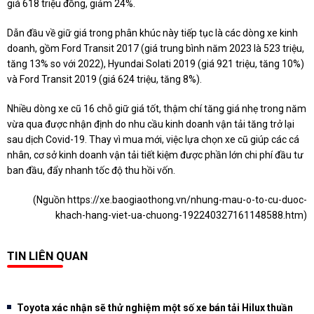
giá 618 triệu đồng, giảm 24%.
Dẫn đầu về giữ giá trong phân khúc này tiếp tục là các dòng xe kinh
doanh, gồm Ford Transit 2017 (giá trung bình năm 2023 là 523 triệu,
tăng 13% so với 2022), Hyundai Solati 2019 (giá 921 triệu, tăng 10%)
và Ford Transit 2019 (giá 624 triệu, tăng 8%).
Nhiều dòng xe cũ 16 chỗ giữ giá tốt, thậm chí tăng giá nhẹ trong năm
vừa qua được nhận định do nhu cầu kinh doanh vận tải tăng trở lại
sau dịch Covid-19. Thay vì mua mới, việc lựa chọn xe cũ giúp các cá
nhân, cơ sở kinh doanh vận tải tiết kiệm được phần lớn chi phí đầu tư
ban đầu, đẩy nhanh tốc độ thu hồi vốn.
(Nguồn
https://xe.baogiaothong.vn/nhung-mau-o-to-cu-duoc-
khach-hang-viet-ua-chuong-192240327161148588.htm
)
TIN LIÊN QUAN
Toyota xác nhận sẽ thử nghiệm một số xe bán tải Hilux thuần