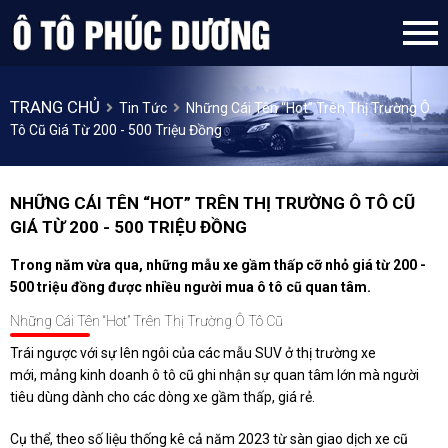
TRANG CHỦ
Tin Tức
Những Cái Tên “hot” Trên Thị Trường Ô
Tô Cũ Giá Từ 200 - 500 Triệu Đồng
NHỮNG CÁI TÊN “HOT” TRÊN THỊ TRƯỜNG Ô TÔ CŨ
GIÁ TỪ 200 - 500 TRIỆU ĐỒNG
Trong năm vừa qua, những mẫu xe gầm thấp cỡ nhỏ giá từ 200 -
500 triệu đồng được nhiều người mua ô tô cũ quan tâm.
Những Cái Tên “hot” Trên Thị Trường Ô Tô Cũ
Trái ngược với sự lên ngôi của các mẫu SUV ở thị trường xe
mới, mảng kinh doanh ô tô cũ ghi nhận sự quan tâm lớn mà người
tiêu dùng dành cho các dòng xe gầm thấp, giá rẻ.
Cụ thể, theo số liệu thống kê cả năm 2023 từ sàn giao dịch xe cũ