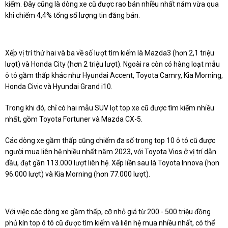
kiếm. Đây cũng là dòng xe cũ được rao bán nhiều nhất năm vừa qua
khi chiếm 4,4% tổng số lượng tin đăng bán.
Xếp vị trí thứ hai và ba về số lượt tìm kiếm là Mazda3 (hơn 2,1 triệu
lượt) và Honda City (hơn 2 triệu lượt). Ngoài ra còn có hàng loạt mẫu
ô tô gầm thấp khác như Hyundai Accent, Toyota Camry, Kia Morning,
Honda Civic và Hyundai Grand i10.
Trong khi đó, chỉ có hai mẫu SUV lọt top xe cũ được tìm kiếm nhiều
nhất, gồm Toyota Fortuner và Mazda CX-5.
Các dòng xe gầm thấp cũng chiếm đa số trong top 10 ô tô cũ được
người mua liên hệ nhiều nhất năm 2023, với Toyota Vios ở vị trí dẫn
đầu, đạt gần 113.000 lượt liên hệ. Xếp liền sau là Toyota Innova (hơn
96.000 lượt) và Kia Morning (hơn 77.000 lượt).
Với việc các dòng xe gầm thấp, cỡ nhỏ giá từ 200 - 500 triệu đồng
phủ kín top ô tô cũ được tìm kiếm và liên hệ mua nhiều nhất, có thể