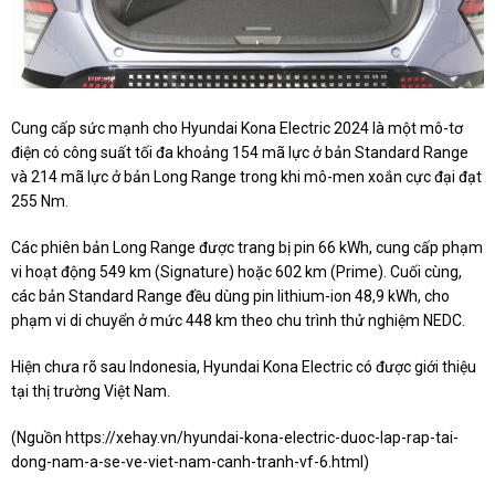
Cung cấp sức mạnh cho Hyundai Kona Electric 2024 là một mô-tơ
điện có công suất tối đa khoảng 154 mã lực ở bản Standard Range
và 214 mã lực ở bản Long Range trong khi mô-men xoắn cực đại đạt
255 Nm.
Các phiên bản Long Range được trang bị pin 66 kWh, cung cấp phạm
vi hoạt động 549 km (Signature) hoặc 602 km (Prime). Cuối cùng,
các bản Standard Range đều dùng pin lithium-ion 48,9 kWh, cho
phạm vi di chuyển ở mức 448 km theo chu trình thử nghiệm NEDC.
Hiện chưa rõ sau Indonesia, Hyundai Kona Electric có được giới thiệu
tại thị trường Việt Nam.
(Nguồn
https://xehay.vn/hyundai-kona-electric-duoc-lap-rap-tai-
dong-nam-a-se-ve-viet-nam-canh-tranh-vf-6.html
)