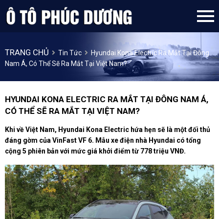
TRANG CHỦ
Tin Tức
Hyundai Kona Electric Ra Mắt Tại Đông
Nam Á, Có Thể Sẽ Ra Mắt Tại Việt Nam?
HYUNDAI KONA ELECTRIC RA MẮT TẠI ĐÔNG NAM Á,
CÓ THỂ SẼ RA MẮT TẠI VIỆT NAM?
Khi về Việt Nam, Hyundai Kona Electric hứa hẹn sẽ là một đối thủ
đáng gờm của VinFast VF 6. Mẫu xe điện nhà Hyundai có tổng
cộng 5 phiên bản với mức giá khởi điểm từ 778 triệu VNĐ.