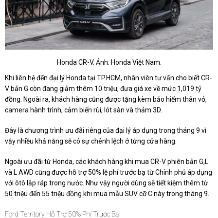
Honda CR-V. Ảnh: Honda Việt Nam.
Khi liên hệ đến đại lý Honda tại TP.HCM, nhân viên tư vấn cho biết CR-
V bản G còn đang giảm thêm 10 triệu, đưa giá xe về mức
1,019 tỷ
đồng
. Ngoài ra, khách hàng cũng được tặng kèm bảo hiểm thân vỏ,
camera hành trình, cảm biến rùi, lót sàn và thảm 3D.
Đây là chương trình ưu đãi riêng của đại lý áp dụng trong tháng 9 vì
vậy nhiều khả năng sẽ có sự chênh lệch ở từng cửa hàng.
Ngoài ưu đãi từ Honda, các khách hàng khi mua CR-V phiên bản G,L
và L AWD cũng được hỗ trợ 50% lệ phí trước bạ từ Chính phủ áp dụng
với ôtô lắp ráp trong nước. Như vậy người dùng sẽ tiết kiệm thêm từ
50 triệu đến 55 triệu đồng khi mua mẫu SUV cỡ C này trong tháng 9.
Ford Territory Hỗ Trợ 50% Phí Trước Bạ