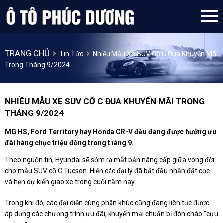
TRANG CHỦ
Tin Tức
Nhiều Mẫu Xe SUV Cỡ C Đua Khuyến Mãi
Trong Tháng 9/2024
NHIỀU MẪU XE SUV CỠ C ĐUA KHUYẾN MÃI TRONG
THÁNG 9/2024
MG HS, Ford Territory hay Honda CR-V đều đang được hưởng ưu
đãi hàng chục triệu đồng trong tháng 9.
Theo nguồn tin, Hyundai sẽ sớm ra mắt bản nâng cấp giữa vòng đời
cho mẫu SUV cỡ C Tucson. Hiện các đại lý đã bắt đầu nhận đặt cọc
và hẹn dự kiến giao xe trong cuối năm nay.
Trong khi đó, các đại diện cùng phân khúc cũng đang liên tục được
áp dụng các chương trình ưu đãi, khuyến mại chuẩn bị đón chào "cựu