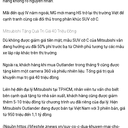
hãng không rõ nguyên nhân.
Mãi đến quý IV năm ngoái, MG mới mang HS trở lại thị trường Việt để
cạnh tranh cùng cái đối thủ trong phân khúc SUV cỡ C.
Mitsubishi Tặng Quà Trị Giá 40 Triệu Đồng
Dù không được giảm giá tiền mặt, mẫu SUV cỡ C của Mitsubishi vẫn
đang hưởng ưu đãi 50% phí trước bạ từ Chính phủ tương tự các mẫu
xe lắp ráp khác trên thị trường.
Ngoài ra, khách hàng khi mua Outlander trong tháng 9 cũng được
tặng kèm một camera 360 và phiếu nhiên liệu. Tổng giá trị quà
khuyến mại trị giá 40 triệu đồng.
Liên hệ đến đại lý Mitsubishi tại TP.HCM, nhân viên tư vấn cho biết
bên cạnh quà tặng từ nhà sản xuất, khách hàng cũng được giảm
thêm 5-10 triệu đồng từ chương trình ưu đãi riêng của đại lý. Hiện
Mitsubishi Outlander đang được bán tại Việt Nam với 3 phiên bản, giá
từ 950 triệu đến
1,1 tỷ đồng
.
(Nguồn
https://lifestyle.znews.vn/suv-co-c-dua-khuyen-mai-cho-