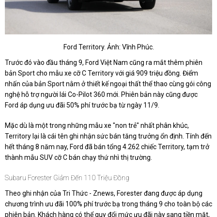
Ford Territory. Ảnh: Vĩnh Phúc.
Trước đó vào đầu tháng 9, Ford Việt Nam cũng ra mắt thêm phiên
bản Sport cho mẫu xe cỡ C Territory với giá 909 triệu đồng. Điểm
nhấn của bản Sport nằm ở thiết kế ngoại thất thể thao cùng gói công
nghệ hỗ trợ người lái Co-Pilot 360 mới. Phiên bản này cũng được
Ford áp dụng ưu đãi 50% phí trước bạ từ ngày 11/9.
Mặc dù là một trong những mẫu xe "non trẻ" nhất phân khúc,
Territory lại là cái tên ghi nhận sức bán tăng trưởng ổn định. Tính đến
hết tháng 8 năm nay, Ford đã bán tổng 4.262 chiếc Territory, tạm trở
thành mẫu SUV cỡ C bán chạy thứ nhì thị trường.
Subaru Forester Giảm Đến 110 Triệu Đồng
Theo ghi nhận của Tri Thức - Znews, Forester đang được áp dụng
chương trình ưu đãi 100% phí trước bạ trong tháng 9 cho toàn bộ các
phiên bản. Khách hàng có thể quy đổi mức ưu đãi này sang tiền mặt,