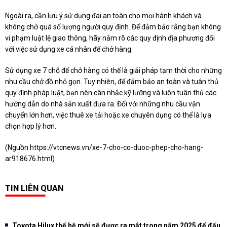
Ngoài ra, cần lưu ý sử dụng đai an toàn cho mọi hành khách và
không chở quá số lượng người quy định. Để đảm bảo rằng bạn không
vi phạm luật lệ giao thông, hãy nắm rõ các quy định địa phương đối
với việc sử dụng xe cá nhân để chở hàng.
Sử dụng xe 7 chỗ để chở hàng có thể là giải pháp tạm thời cho những
nhu cầu chở đồ nhỏ gọn. Tuy nhiên, để đảm bảo an toàn và tuân thủ
quy định pháp luật, bạn nên cân nhắc kỹ lưỡng và luôn tuân thủ các
hướng dẫn do nhà sản xuất đưa ra. Đối với những nhu cầu vận
chuyển lớn hơn, việc thuê xe tải hoặc xe chuyên dụng có thể là lựa
chọn hợp lý hơn.
(Nguồn
https://vtcnews.vn/xe-7-cho-co-duoc-phep-cho-hang-
ar918676.html
)
TIN LIÊN QUAN
Toyota Hilux thế hệ mới sẽ được ra mắt trong năm 2025 để đấu