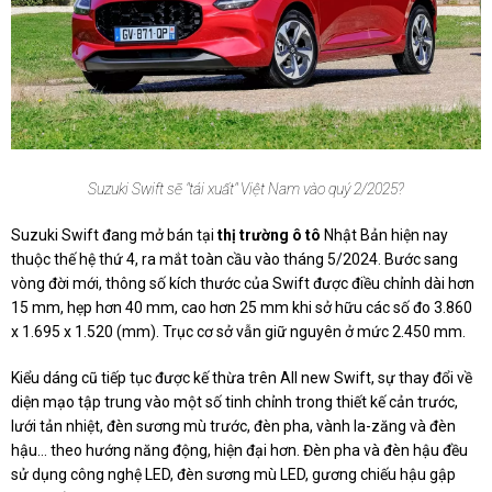
Suzuki Swift sẽ "tái xuất" Việt Nam vào quý 2/2025?
Suzuki Swift đang mở bán tại
thị trường ô tô
Nhật Bản hiện nay
thuộc thế hệ thứ 4, ra mắt toàn cầu vào tháng 5/2024. Bước sang
vòng đời mới, thông số kích thước của Swift được điều chỉnh dài hơn
15 mm, hẹp hơn 40 mm, cao hơn 25 mm khi sở hữu các số đo 3.860
x 1.695 x 1.520 (mm). Trục cơ sở vẫn giữ nguyên ở mức 2.450 mm.
Kiểu dáng cũ tiếp tục được kế thừa trên All new Swift, sự thay đổi về
diện mạo tập trung vào một số tinh chỉnh trong thiết kế cản trước,
lưới tản nhiệt, đèn sương mù trước, đèn pha, vành la-zăng và đèn
hậu... theo hướng năng động, hiện đại hơn. Đèn pha và đèn hậu đều
sử dụng công nghệ LED, đèn sương mù LED, gương chiếu hậu gập