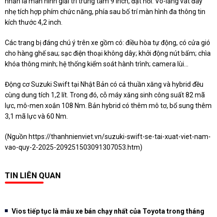
nhấn là màn hình giải trí trung tâm 9 inch, đặt nổi. Vô-lăng vát đáy
nhẹ tích hợp phím chức năng, phía sau bố trí màn hình đa thông tin
kích thước 4,2 inch.
Các trang bị đáng chú ý trên xe gồm có: điều hòa tự động, có cửa gió
cho hàng ghế sau; sạc điện thoại không dây; khởi động nút bấm; chìa
khóa thông minh; hệ thống kiểm soát hành trình; camera lùi...
Động cơ Suzuki Swift tại Nhật Bản có cả thuần xăng và hybrid đều
cùng dung tích 1,2 lít. Trong đó, cỗ máy xăng sinh công suất 82 mã
lực, mô-men xoắn 108 Nm. Bản hybrid có thêm mô tơ, bổ sung thêm
3,1 mã lực và 60 Nm.
(Nguồn
https://thanhnienviet.vn/suzuki-swift-se-tai-xuat-viet-nam-
vao-quy-2-2025-209251503091307053.htm
)
TIN LIÊN QUAN
Vios tiếp tục là mẫu xe bán chạy nhất của Toyota trong tháng