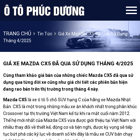
TRANG CHỦ
Tin Tức
Giá Xe Mazda CX5 Đã Qua Sử Dụng
Tháng 4/2025
GIÁ XE MAZDA CX5 ĐÃ QUA SỬ DỤNG THÁNG 4/2025
Cùng tham khảo giá bán của những chiếc Mazda CX5 đã qua sử
dụng qua từng đời xe cũng như giá chi tiết các phiên bản hiện
đang rao bán trên thị trường trong tháng 4 này.
Mazda CX5
là xe ô tô 5 chỗ SUV hạng C của hãng xe Mazda Nhật
Bản. CX5 là một trong những mẫu xe ăn khách nhất trong phân khúc
Crossover tại thị trường Việt Nam kể từ khi ra mắt cuối năm 2012.
Thế hệ mới nhất của Mazda CX5 vừa được giới thiệu tại Việt Nam với
nhiều thay đổi về thiết kế, động cơ và tiện nghi, được kỳ vọng sẽ tiếp
tục bứt phá các kỷ lục về doanh số khi đây là mẫu xe CUV bán chạy