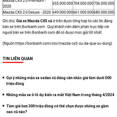
Mazda CX5 2.0 Premium -
655.000.000
704.000.000
736.000.000
2020
Mazda CX5 2.0 Deluxe - 2020
649.000.000
661.000.000
685.000.000
Ghi chú:
Giá xe Mazda CX5 cũ
ở trên được tổng hợp từ các tin đăng
bán xe trên Bonbanh.com . Quý khách nên đàm phán trực tiếp với
người bán xe trên Bonbanh.com để có được mức giá tốt nhất.
(Nguồn
https://bonbanh.com/oto/mazda-cx5-cu-da-qua-su-dung
)
TIN LIÊN QUAN
Gợi ý những mẫu xe sedan cũ đáng cân nhắc giá tầm dưới 500
triệu đồng
Những mẫu xe ô tô dự kiến ra mắt Việt Nam trong tháng 4/2024
Tầm giá hơn 300 triệu đồng có thể chọn được những xe gầm
cao cũ nào?