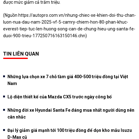
được mức giảm cả trăm triệu.
(Nguồn
https://autopro.com.vn/nhung-chiec-xe-khien-doi-thu-chan-
luon-nua-dau-nam-2025-vf-5-camry-chiem-hon-80-phan-khuc-
everest-tiep-tuc-len-huong-song-can-de-chung-hieu-ung-santa-fe-
duoi-900-trieu-177250716163150146.chn
)
TIN LIÊN QUAN
Những lựa chọn xe 7 chỗ tầm giá 400-500 triệu đồng tại Việt
Nam
Lộ diện thiết kế của Mazda CX5 trước ngày công bố
Những đời xe Hyundai Santa Fe đáng mua nhất người dùng nên
cân nhắc
Đại lý giảm giá mạnh tới 100 triệu đồng để dọn kho mẫu Isuzu
D-Max cũ