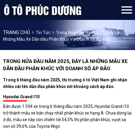
TRANG CHỦ
Tin Tức
Trong Nửa Đầu Năm 2025, Đây Là
Những Mẫu Xe Dẫn Đầu Phân Khúc Với Doanh Số Áp Đảo
TRONG NỬA ĐẦU NĂM 2025, ĐÂY LÀ NHỮNG MẪU XE
DẪN ĐẦU PHÂN KHÚC VỚI DOANH SỐ ÁP ĐẢO
Trong 6 tháng đầu năm 2025, thị trường ô tô Việt Nam ghi nhận
nhiều cái tên dẫn đầu phân khúc với khoảng cách áp đảo.
Hyundai Grand I10
Bán được 1.594 xe trong 6 tháng đầu năm 2025, Hyundai Grand i10
trở thành mẫu xe bán chạy nhất phân khúc xe hạng A. Chưa dừng lại
ở đó, mẫu xe này còn chiếm tới 54,5% thị phần phân khúc, vượt xa
con số 39,6% của Toyota Wigo.