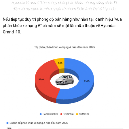
Hyundai Grand i10 bán chạy nhất phân khúc, nhưng cũng phải đối
diện với sự cạnh tranh gay gắt từ nhóm SUV. Ảnh: Đại lý Hyundai
Nếu tiếp tục duy trì phong độ bán hàng như hiện tại, danh hiệu "vua
phân khúc xe hạng A" cả năm sẽ một lần nữa thuộc về Hyundai
Grand i10.