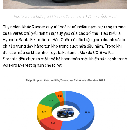
Ford Everest hưởng lợi khi các đối thủ tỏ ra đuối sức. Ảnh: Ford
Tuy nhiên, khác Ranger duy trì "ngôi vua" nhiều năm, sự tăng trưởng
của Everes chủ yếu đến từ sự suy yếu của các đối thủ. Tiêu biểu là
Hyundai Santa Fe - mẫu xe Hàn Quốc có dấu hiệu giảm doanh số do
chỉ tập trung đẩy hàng tồn kho trong suốt nửa đầu năm. Trong khi
đó, các mẫu xe khác như Toyota Fortuner, Mazda CX-8 và Kia
Sorento đều chưa ra mắt thế hệ hoàn toàn mới, khiến sức cạnh tranh
với Ford Everest bị hạn chế rõ rệt.