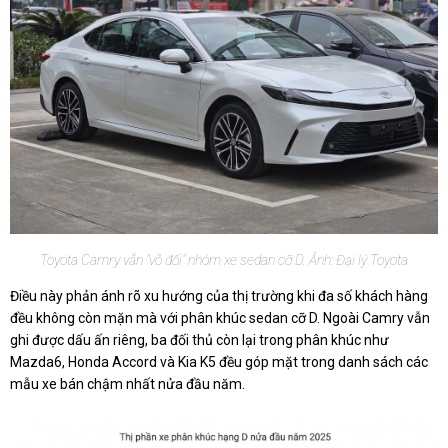
Toyota Camry vẫn "vô đối" nhóm xe sedan cỡ D. Ảnh: Đại lý Toyota
Điều này phản ánh rõ xu hướng của thị trường khi đa số khách hàng
đều không còn mặn mà với phân khúc sedan cỡ D. Ngoài Camry vẫn
ghi được dấu ấn riêng, ba đối thủ còn lại trong phân khúc như
Mazda6, Honda Accord và Kia K5 đều góp mặt trong danh sách các
mẫu xe bán chậm nhất nửa đầu năm.