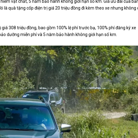
 hiểm vật chất, 5 năm bảo hành không giới hạn số km. Giá ưu đãi của bả
 là quà tặng cốp điện trị giá 20 triệu đồng đi kèm theo xe nhưng không 
rị giá 308 triệu đồng, bao gồm 100% lệ phí trước bạ, 100% phí đăng ký xe
 bảo dưỡng miễn phí và 5 năm bảo hành không giới hạn số km.