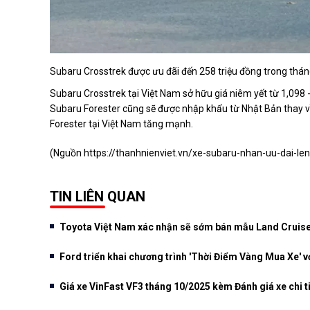
Subaru Crosstrek được ưu đãi đến 258 triệu đồng trong thá
Subaru Crosstrek tại Việt Nam sở hữu giá niêm yết từ 1,098 
Subaru Forester cũng sẽ được nhập khẩu từ Nhật Bản thay vì
Forester tại Việt Nam tăng mạnh.
(Nguồn
https://thanhnienviet.vn/xe-subaru-nhan-uu-dai-
TIN LIÊN QUAN
Toyota Việt Nam xác nhận sẽ sớm bán mẫu Land Cruiser
Ford triển khai chương trình 'Thời Điểm Vàng Mua Xe' vớ
Giá xe VinFast VF3 tháng 10/2025 kèm Đánh giá xe chi t