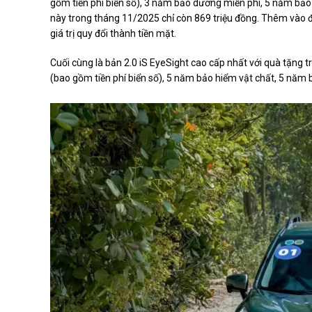
gồm tiền phí biển số), 3 năm bảo dưỡng miễn phí, 5 năm bảo
này trong tháng 11/2025 chỉ còn 869 triệu đồng. Thêm vào đó
giá trị quy đổi thành tiền mặt.
Cuối cùng là bản 2.0 iS EyeSight cao cấp nhất với quà tặng t
(bao gồm tiền phí biển số), 5 năm bảo hiểm vật chất, 5 năm