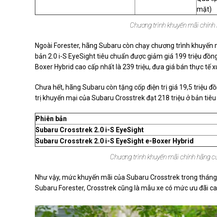
mặt)
Chương trình khuyến mãi chính 
Ngoài Forester, hãng Subaru còn chạy chương trình khuyến m
bản 2.0 i-S EyeSight tiêu chuẩn được giảm giá 199 triệu đồn
Boxer Hybrid cao cấp nhất là 239 triệu, đưa giá bán thực tế 
Chưa hết, hãng Subaru còn tặng cốp điện trị giá 19,5 triệu 
trị khuyến mại của Subaru Crosstrek đạt 218 triệu ở bản tiêu
Phiên bản
Subaru Crosstrek 2.0 i-S EyeSight
Subaru Crosstrek 2.0 i-S EyeSight e-Boxer Hybrid
Chương trình khuyến mãi chính hãng củ
Như vậy, mức khuyến mãi của Subaru Crosstrek trong tháng 
Subaru Forester, Crosstrek cũng là mẫu xe có mức ưu đãi ca