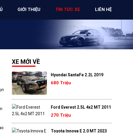
Ủ
GIỚI THIỆU
TIN TỨC XE
LIÊN HỆ
XE MỚI VỀ
Hyundai SantaFe 2.2L 2019
680 Triệu
dọn
Ford Everest 2.5L 4x2 MT 2011
ản
270 Triệu
ao
Toyota Innova E 2.0 MT 2023