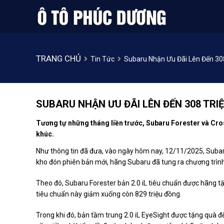
TRANG CHỦ
Tin Tức
Subaru Nhận Ưu Đãi Lên Đến 30
SUBARU NHẬN ƯU ĐÃI LÊN ĐẾN 308 TRI
Tương tự những tháng liền trước, Subaru Forester và Cro
khúc.
Như thông tin đã đưa, vào ngày hôm nay, 12/11/2025, Subar
kho đón phiên bản mới, hãng Subaru đã tung ra chương trìn
Theo đó, Subaru Forester bản 2.0 iL tiêu chuẩn được hãng tặ
tiêu chuẩn này giảm xuống còn 829 triệu đồng.
Trong khi đó, bản tầm trung 2.0 iL EyeSight được tặng quà đ