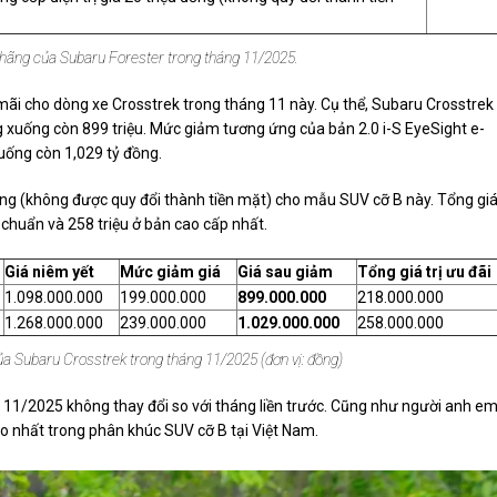
hãng của Subaru Forester trong tháng 11/2025.
ãi cho dòng xe Crosstrek trong tháng 11 này. Cụ thể, Subaru Crosstrek
g xuống còn 899 triệu. Mức giảm tương ứng của bản 2.0 i-S EyeSight e-
xuống còn 1,029 tỷ đồng.
đồng (không được quy đổi thành tiền mặt) cho mẫu SUV cỡ B này. Tổng gi
 chuẩn và 258 triệu ở bản cao cấp nhất.
Giá niêm yết
Mức giảm giá
Giá sau giảm
Tổng giá trị ưu đãi
1.098.000.000
199.000.000
899.000.000
218.000.000
1.268.000.000
239.000.000
1.029.000.000
258.000.000
a Subaru Crosstrek trong tháng 11/2025 (đơn vị: đồng)
11/2025 không thay đổi so với tháng liền trước. Cũng như người anh e
o nhất trong phân khúc SUV cỡ B tại Việt Nam.