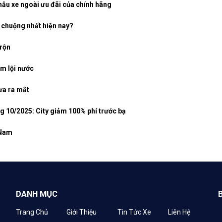
mẫu xe ngoài ưu đãi của chính hãng
 chuộng nhất hiện nay?
trộn
âm lội nước
ưa ra mắt
g 10/2025: City giảm 100% phí trước bạ
 Nam
DANH MỤC
Trang Chủ
Giới Thiệu
Tin Tức Xe
Liên Hệ